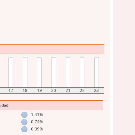
17
18
19
20
21
22
23
vidad
1.41%
0.74%
0.09%