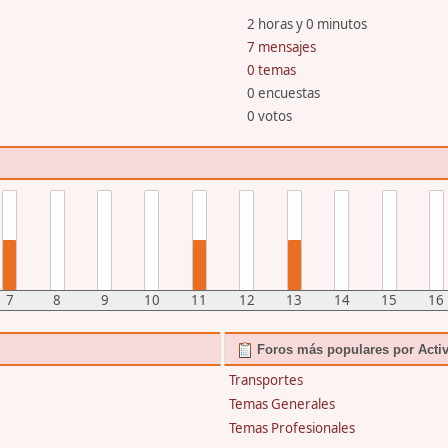
2 horas y 0 minutos
7 mensajes
0 temas
0 encuestas
0 votos
7
8
9
10
11
12
13
14
15
16
Foros más populares por Acti
Transportes
Temas Generales
Temas Profesionales