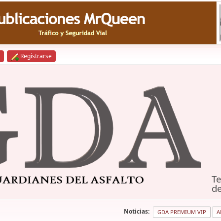
Registrarse
Te
de
Noticias:
GDA PREMIUM VIP
A