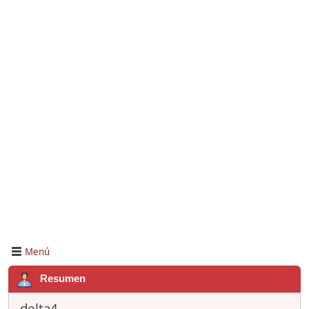
Menú
Resumen
delta4