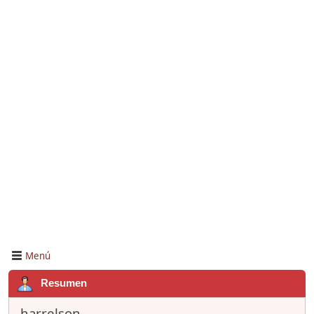
Menú
Resumen
harrelson