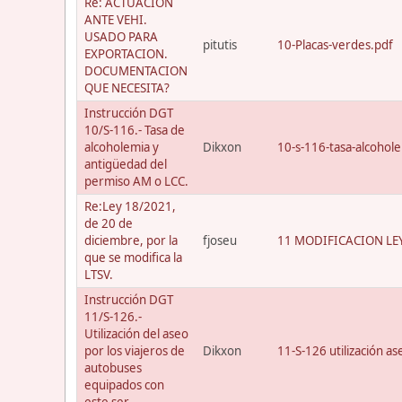
Re: ACTUACION
ANTE VEHI.
USADO PARA
pitutis
10-Placas-verdes.pdf
EXPORTACION.
DOCUMENTACION
QUE NECESITA?
Instrucción DGT
10/S-116.- Tasa de
alcoholemia y
Dikxon
10-s-116-tasa-alcohol
antigüedad del
permiso AM o LCC.
Re:Ley 18/2021,
de 20 de
diciembre, por la
fjoseu
11 MODIFICACION LEY
que se modifica la
LTSV.
Instrucción DGT
11/S-126.-
Utilización del aseo
por los viajeros de
Dikxon
11-S-126 utilización a
autobuses
equipados con
este ser