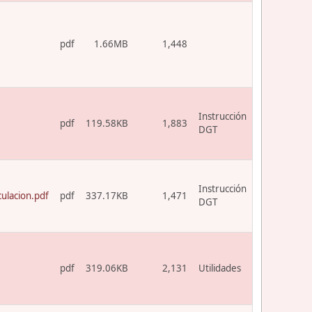
pdf
1.66MB
1,448
Instrucción
pdf
119.58KB
1,883
DGT
Instrucción
ulacion.pdf
pdf
337.17KB
1,471
DGT
pdf
319.06KB
2,131
Utilidades