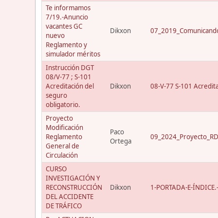
Te informamos
7/19.-Anuncio
vacantes GC
Dikxon
07_2019_Comunicando
nuevo
Reglamento y
simulador méritos
Instrucción DGT
08/V-77 ; S-101
Acreditación del
Dikxon
08-V-77 S-101 Acredit
seguro
obligatorio.
Proyecto
Modificación
Paco
Reglamento
09_2024_Proyecto_RD_
Ortega
General de
Circulación
CURSO
INVESTIGACIÓN Y
RECONSTRUCCIÓN
Dikxon
1-PORTADA-E-ÍNDICE.-C
DEL ACCIDENTE
DE TRÁFICO