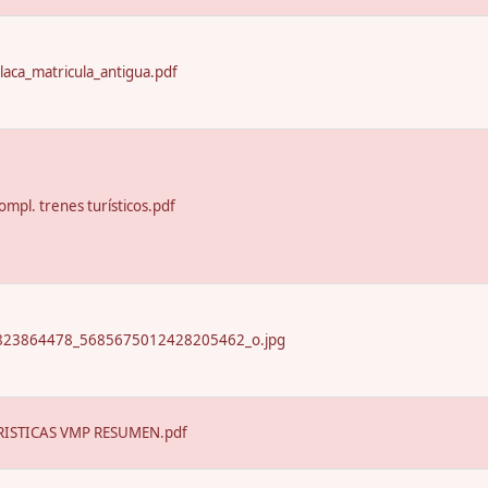
laca_matricula_antigua.pdf
ompl. trenes turísticos.pdf
23864478_5685675012428205462_o.jpg
ISTICAS VMP RESUMEN.pdf