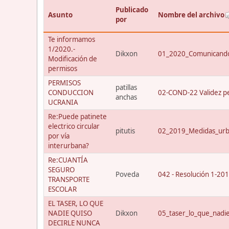
Publicado
Asunto
Nombre del archivo
por
Te informamos
1/2020.-
Dikxon
01_2020_Comunicando
Modificación de
permisos
PERMISOS
patillas
CONDUCCION
02-COND-22 Validez p
anchas
UCRANIA
Re:Puede patinete
electrico circular
pitutis
02_2019_Medidas_urba
por vía
interurbana?
Re:CUANTÍA
SEGURO
Poveda
042 - Resolución 1-20
TRANSPORTE
ESCOLAR
EL TASER, LO QUE
NADIE QUISO
Dikxon
05_taser_lo_que_nadi
DECIRLE NUNCA