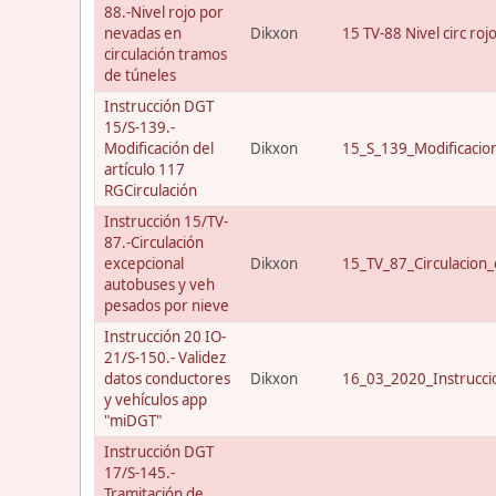
88.-Nivel rojo por
nevadas en
Dikxon
15 TV-88 Nivel circ roj
circulación tramos
de túneles
Instrucción DGT
15/S-139.-
Modificación del
Dikxon
15_S_139_Modificacio
artículo 117
RGCirculación
Instrucción 15/TV-
87.-Circulación
excepcional
Dikxon
15_TV_87_Circulacion_
autobuses y veh
pesados por nieve
Instrucción 20 IO-
21/S-150.- Validez
datos conductores
Dikxon
16_03_2020_Instrucci
y vehículos app
"miDGT"
Instrucción DGT
17/S-145.-
Tramitación de