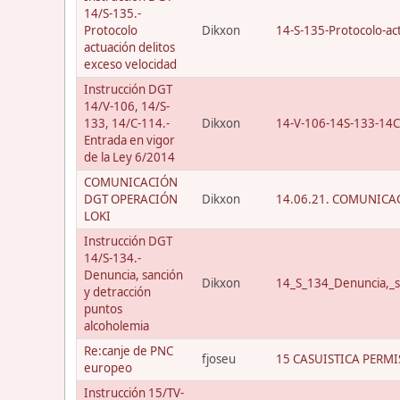
14/S-135.-
Protocolo
Dikxon
14-S-135-Protocolo-act
actuación delitos
exceso velocidad
Instrucción DGT
14/V-106, 14/S-
133, 14/C-114.-
Dikxon
14-V-106-14S-133-14C
Entrada en vigor
de la Ley 6/2014
COMUNICACIÓN
DGT OPERACIÓN
Dikxon
14.06.21. COMUNICAC
LOKI
Instrucción DGT
14/S-134.-
Denuncia, sanción
Dikxon
14_S_134_Denuncia,_s
y detracción
puntos
alcoholemia
Re:canje de PNC
fjoseu
15 CASUISTICA PERMI
europeo
Instrucción 15/TV-