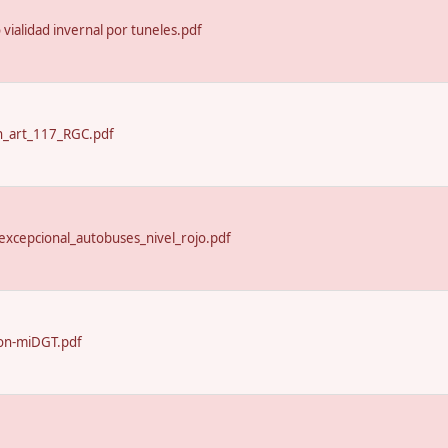
o vialidad invernal por tuneles.pdf
n_art_117_RGC.pdf
excepcional_autobuses_nivel_rojo.pdf
on-miDGT.pdf