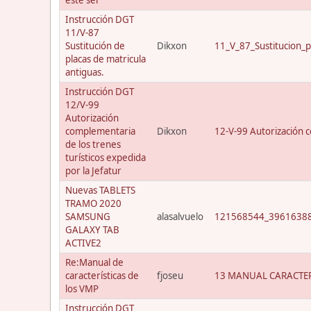
Instrucción DGT
11/V-87
Sustitución de
Dikxon
11_V_87_Sustitucion_p
placas de matricula
antiguas.
Instrucción DGT
12/V-99
Autorización
complementaria
Dikxon
12-V-99 Autorización c
de los trenes
turísticos expedida
por la Jefatur
Nuevas TABLETS
TRAMO 2020
SAMSUNG
alasalvuelo
121568544_39616388
GALAXY TAB
ACTIVE2
Re:Manual de
características de
fjoseu
13 MANUAL CARACTER
los VMP
Instrucción DGT