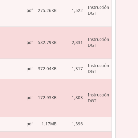
Instrucción
pdf
275.26KB
1,522
DGT
Instrucción
pdf
582.79KB
2,331
DGT
Instrucción
pdf
372.04KB
1,317
DGT
Instrucción
pdf
172.93KB
1,803
DGT
pdf
1.17MB
1,396