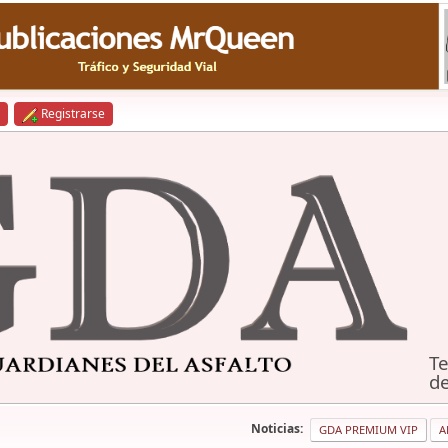
Registrarse
Te
de
Noticias:
GDA PREMIUM VIP
A