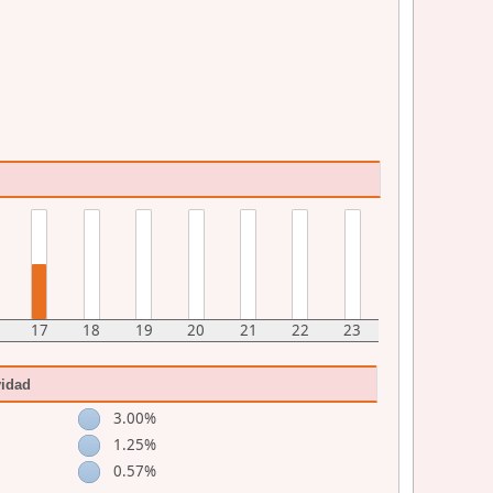
17
18
19
20
21
22
23
vidad
3.00%
1.25%
0.57%