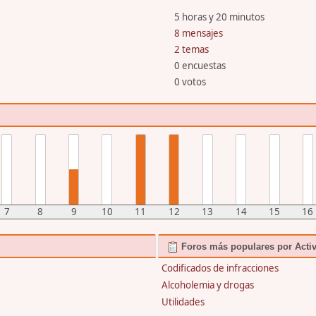
5 horas y 20 minutos
8 mensajes
2 temas
0 encuestas
0 votos
7
8
9
10
11
12
13
14
15
16
Foros más populares por Acti
Codificados de infracciones
Alcoholemia y drogas
Utilidades