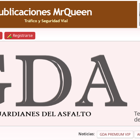
Registrarse
Te
de
Noticias:
GDA PREMIUM VIP
A