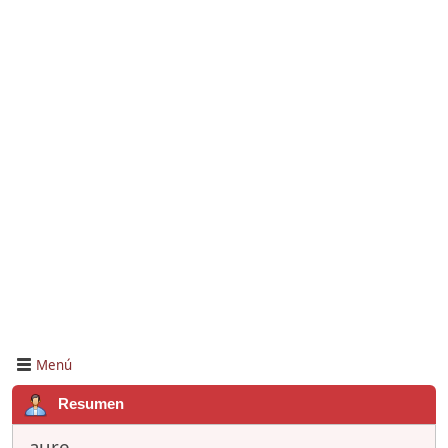
Menú
Resumen
aure