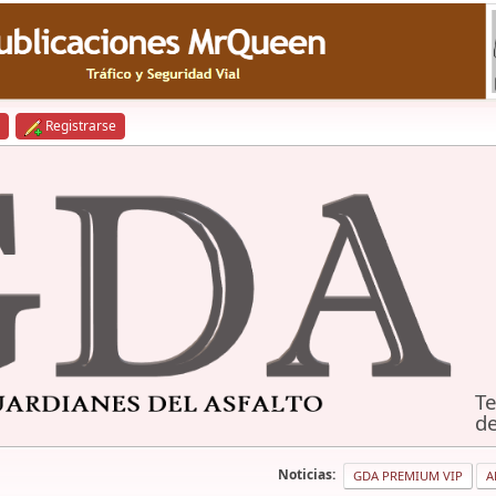
Registrarse
Te
de
Noticias:
GDA PREMIUM VIP
A