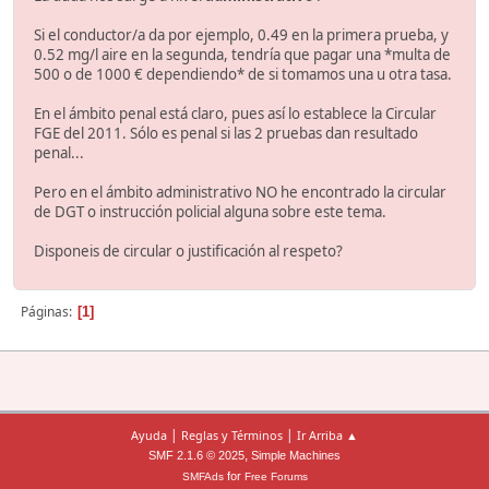
Si el conductor/a da por ejemplo, 0.49 en la primera prueba, y
0.52 mg/l aire en la segunda, tendría que pagar una *multa de
500 o de 1000 € dependiendo* de si tomamos una u otra tasa.
En el ámbito penal está claro, pues así lo establece la Circular
FGE del 2011. Sólo es penal si las 2 pruebas dan resultado
penal...
Pero en el ámbito administrativo NO he encontrado la circular
de DGT o instrucción policial alguna sobre este tema.
Disponeis de circular o justificación al respeto?
Páginas
1
|
|
Ayuda
Reglas y Términos
Ir Arriba ▲
,
SMF 2.1.6 © 2025
Simple Machines
for
SMFAds
Free Forums