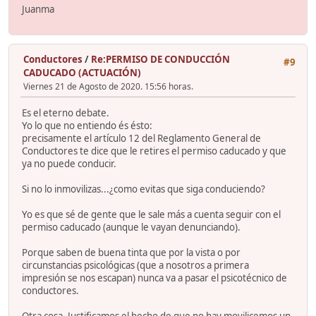
Juanma
Conductores
/
Re:PERMISO DE CONDUCCIÓN
#9
CADUCADO (ACTUACIÓN)
Viernes 21 de Agosto de 2020. 15:56 horas.
Es el eterno debate.
Yo lo que no entiendo és ésto:
precisamente el artículo 12 del Reglamento General de
Conductores te dice que le retires el permiso caducado y que
ya no puede conducir.
Si no lo inmovilizas...¿como evitas que siga conduciendo?
Yo es que sé de gente que le sale más a cuenta seguir con el
permiso caducado (aunque le vayan denunciando).
Porque saben de buena tinta que por la vista o por
circunstancias psicológicas (que a nosotros a primera
impresión se nos escapan) nunca va a pasar el psicotécnico de
conductores.
Otra cosa. Justificamos el hecho de que no hay movilicemos un