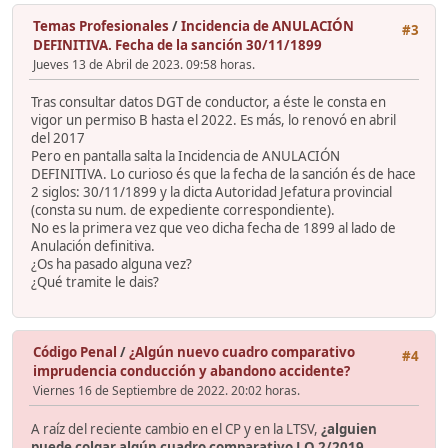
Temas Profesionales
/
Incidencia de ANULACIÓN
#3
DEFINITIVA. Fecha de la sanción 30/11/1899
Jueves 13 de Abril de 2023. 09:58 horas.
Tras consultar datos DGT de conductor, a éste le consta en
vigor un permiso B hasta el 2022. Es más, lo renovó en abril
del 2017
Pero en pantalla salta la Incidencia de ANULACIÓN
DEFINITIVA. Lo curioso és que la fecha de la sanción és de hace
2 siglos: 30/11/1899 y la dicta Autoridad Jefatura provincial
(consta su num. de expediente correspondiente).
No es la primera vez que veo dicha fecha de 1899 al lado de
Anulación definitiva.
¿Os ha pasado alguna vez?
¿Qué tramite le dais?
Código Penal
/
¿Algún nuevo cuadro comparativo
#4
imprudencia conducción y abandono accidente?
Viernes 16 de Septiembre de 2022. 20:02 horas.
A raíz del reciente cambio en el CP y en la LTSV,
¿alguien
puede colgar algún cuadro comparativo LO 2/2019