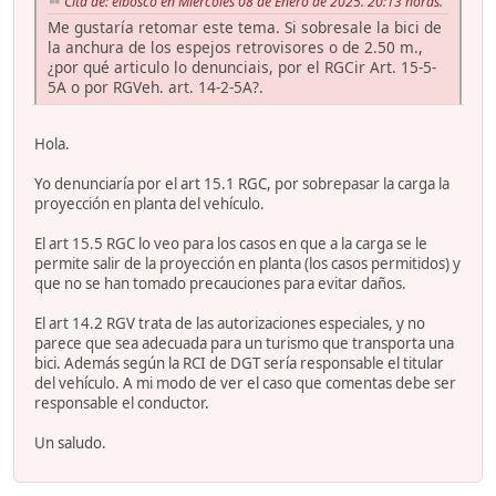
Cita de: elbosco en Miércoles 08 de Enero de 2025. 20:13 horas.
Me gustaría retomar este tema. Si sobresale la bici de
la anchura de los espejos retrovisores o de 2.50 m.,
¿por qué articulo lo denunciais, por el RGCir Art. 15-5-
5A o por RGVeh. art. 14-2-5A?.
Hola.
Yo denunciaría por el art 15.1 RGC, por sobrepasar la carga la
proyección en planta del vehículo.
El art 15.5 RGC lo veo para los casos en que a la carga se le
permite salir de la proyección en planta (los casos permitidos) y
que no se han tomado precauciones para evitar daños.
El art 14.2 RGV trata de las autorizaciones especiales, y no
parece que sea adecuada para un turismo que transporta una
bici. Además según la RCI de DGT sería responsable el titular
del vehículo. A mi modo de ver el caso que comentas debe ser
responsable el conductor.
Un saludo.