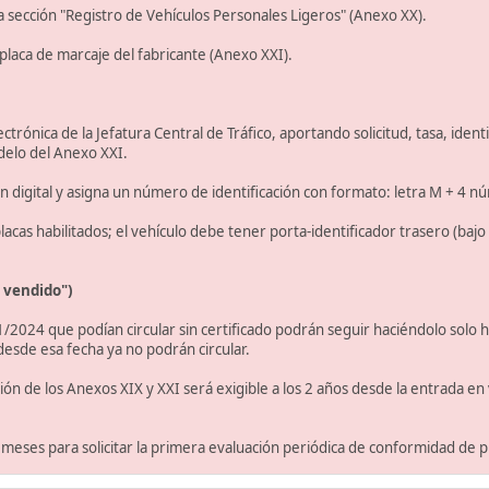
 la sección "Registro de Vehículos Personales Ligeros" (Anexo XX).
a placa de marcaje del fabricante (Anexo XXI).
ctrónica de la Jefatura Central de Tráfico, aportando solicitud, tasa, ident
odelo del Anexo XXI.
ción digital y asigna un número de identificación con formato: letra M + 4 n
acas habilitados; el vehículo debe tener porta-identificador trasero (bajo l
a vendido")
1/2024 que podían circular sin certificado podrán seguir haciéndolo solo 
esde esa fecha ya no podrán circular.
ación de los Anexos XIX y XXI será exigible a los 2 años desde la entrada e
12 meses para solicitar la primera evaluación periódica de conformidad de 