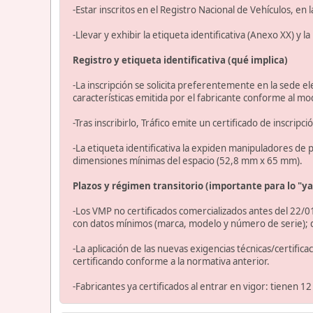
-Estar inscritos en el Registro Nacional de Vehículos, en
-Llevar y exhibir la etiqueta identificativa (Anexo XX) y l
Registro y etiqueta identificativa (qué implica)
-La inscripción se solicita preferentemente en la sede ele
características emitida por el fabricante conforme al m
-Tras inscribirlo, Tráfico emite un certificado de inscrip
-La etiqueta identificativa la expiden manipuladores de pl
dimensiones mínimas del espacio (52,8 mm x 65 mm).
Plazos y régimen transitorio (importante para lo "y
-Los VMP no certificados comercializados antes del 22/0
con datos mínimos (marca, modelo y número de serie); d
-La aplicación de las nuevas exigencias técnicas/certific
certificando conforme a la normativa anterior.
-Fabricantes ya certificados al entrar en vigor: tienen 