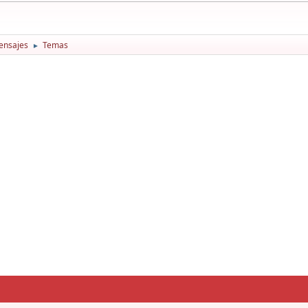
ensajes
Temas
►