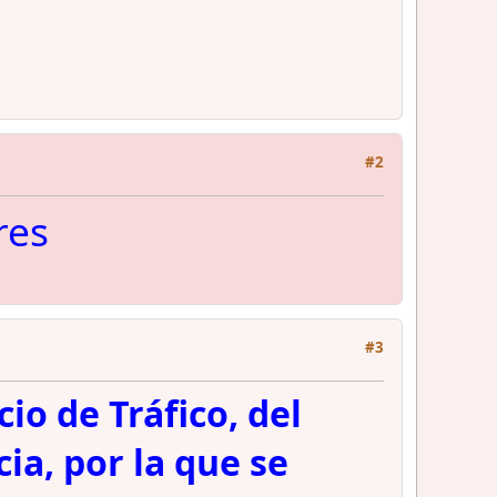
#2
res
#3
io de Tráfico, del
ia, por la que se