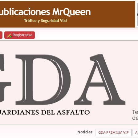
Registrarse
Te
de
Noticias:
GDA PREMIUM VIP
A