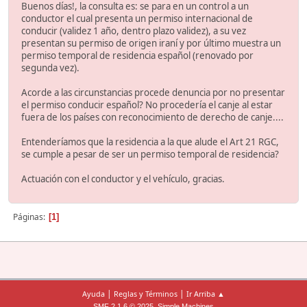
Buenos días!, la consulta es: se para en un control a un
conductor el cual presenta un permiso internacional de
conducir (validez 1 año, dentro plazo validez), a su vez
presentan su permiso de origen iraní y por último muestra un
permiso temporal de residencia español (renovado por
segunda vez).
Acorde a las circunstancias procede denuncia por no presentar
el permiso conducir español? No procedería el canje al estar
fuera de los países con reconocimiento de derecho de canje....
Entenderíamos que la residencia a la que alude el Art 21 RGC,
se cumple a pesar de ser un permiso temporal de residencia?
Actuación con el conductor y el vehículo, gracias.
Páginas
1
|
|
Ayuda
Reglas y Términos
Ir Arriba ▲
,
SMF 2.1.6 © 2025
Simple Machines