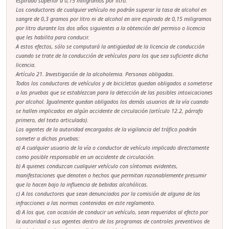
espirado superior a 0,15 miligramos por litro.
Los conductores de cualquier vehículo no podrán superar la tasa de alcohol en
sangre de 0,3 gramos por litro ni de alcohol en aire espirado de 0,15 miligramos
por litro durante los dos años siguientes a la obtención del permiso o licencia
que les habilita para conducir.
A estos efectos, sólo se computará la antigüedad de la licencia de conducción
cuando se trate de la conducción de vehículos para los que sea suficiente dicha
licencia.
Artículo 21. Investigación de la alcoholemia. Personas obligadas.
Todos los conductores de vehículos y de bicicletas quedan obligados a someterse
a las pruebas que se establezcan para la detección de las posibles intoxicaciones
por alcohol. Igualmente quedan obligados los demás usuarios de la vía cuando
se hallen implicados en algún accidente de circulación (artículo 12.2, párrafo
primero, del texto articulado).
Los agentes de la autoridad encargados de la vigilancia del tráfico podrán
someter a dichas pruebas:
a) A cualquier usuario de la vía o conductor de vehículo implicado directamente
como posible responsable en un accidente de circulación.
b) A quienes conduzcan cualquier vehículo con síntomas evidentes,
manifestaciones que denoten o hechos que permitan razonablemente presumir
que lo hacen bajo la influencia de bebidas alcohólicas.
c) A los conductores que sean denunciados por la comisión de alguna de las
infracciones a las normas contenidas en este reglamento.
d) A los que, con ocasión de conducir un vehículo, sean requeridos al efecto por
la autoridad o sus agentes dentro de los programas de controles preventivos de