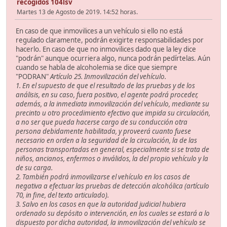
recogidos 104lsv
Martes 13 de Agosto de 2019. 14:52 horas.
En caso de que inmovilices a un vehículo si ello no está
regulado claramente, podrán exigirte responsabilidades por
hacerlo. En caso de que no inmovilices dado que la ley dice
"podrán" aunque ocurriera algo, nunca podrán pedírtelas. Aún
cuando se habla de alcoholemia se dice que siempre
"PODRAN"
Artículo 25. Inmovilización del vehículo.
1. En el supuesto de que el resultado de las pruebas y de los
análisis, en su caso, fuera positivo, el agente podrá proceder,
además, a la inmediata inmovilización del vehículo, mediante su
precinto u otro procedimiento efectivo que impida su circulación,
a no ser que pueda hacerse cargo de su conducción otra
persona debidamente habilitada, y proveerá cuanto fuese
necesario en orden a la seguridad de la circulación, la de las
personas transportadas en general, especialmente si se trata de
niños, ancianos, enfermos o inválidos, la del propio vehículo y la
de su carga.
2. También podrá inmovilizarse el vehículo en los casos de
negativa a efectuar las pruebas de detección alcohólica (artículo
70, in fine, del texto articulado).
3. Salvo en los casos en que la autoridad judicial hubiera
ordenado su depósito o intervención, en los cuales se estará a lo
dispuesto por dicha autoridad, la inmovilización del vehículo se