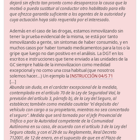
dejará sin efecto tan pronto como desaparezca la causa que la
motivó o pueda sustituir al conductor otro habilitado para ello
que ofrezca garantía suficiente a los agentes de la autoridad y
cuya actuación haya sido requerida por el interesado.
Además en el caso de las drogas, estamos inmovilizando sin
tener la prueba evidencial de la misma, se está por tanto
inmovilizando a gente, sin sintomas de haber consumido, y en
muchos casos por haber tomado medicamentos para la tos o la
gripe que luego no dan positivo en el análisis. La DGT en los
escritos e instrucciones que tiene enviado a las unidades de la
GC siempre habla de la inmovilizacion como medidad
excepcional y no como una cosa habitual (que nosotros
solemos hacer...) Un ejemplo la
INSTRUCCIÓN 04/S 71
[...]
Abunda sin duda, en el carácter excepcional de la medida,
contemplada en el artículo 70 de la Ley de Seguridad Vial, la
previsión del artículo 3, párrafo b), de la Ley del Seguro, al
establecer, también como medida cautelar "el depósito de/
vehículo con cargo a su propietario, mientras no sea concertado
el seguro". Medida que será tornada por el Jefe Provincial de
Tráfico o por la Autoridad competente de la Comunidad
Autónoma en su caso, de acuerdo con el artículo 3 de la Ley del
Seguro citada, y con el 29 de su Reglamento, Real Decreto
712001, de 12 de enero, en el supuesto de que en el Plazo de