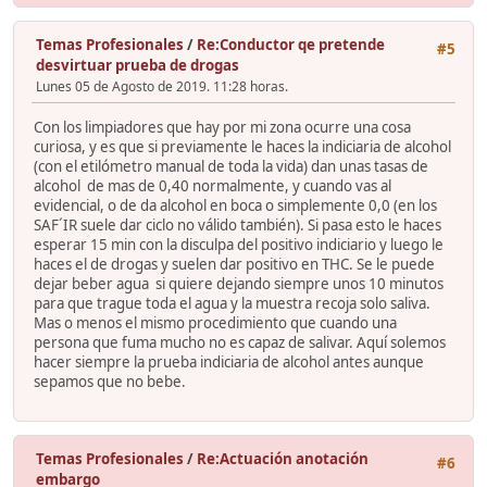
Temas Profesionales
/
Re:Conductor qe pretende
#5
desvirtuar prueba de drogas
Lunes 05 de Agosto de 2019. 11:28 horas.
Con los limpiadores que hay por mi zona ocurre una cosa
curiosa, y es que si previamente le haces la indiciaria de alcohol
(con el etilómetro manual de toda la vida) dan unas tasas de
alcohol de mas de 0,40 normalmente, y cuando vas al
evidencial, o de da alcohol en boca o simplemente 0,0 (en los
SAF´IR suele dar ciclo no válido también). Si pasa esto le haces
esperar 15 min con la disculpa del positivo indiciario y luego le
haces el de drogas y suelen dar positivo en THC. Se le puede
dejar beber agua si quiere dejando siempre unos 10 minutos
para que trague toda el agua y la muestra recoja solo saliva.
Mas o menos el mismo procedimiento que cuando una
persona que fuma mucho no es capaz de salivar. Aquí solemos
hacer siempre la prueba indiciaria de alcohol antes aunque
sepamos que no bebe.
Temas Profesionales
/
Re:Actuación anotación
#6
embargo