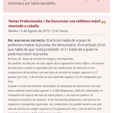
síntomas y por tanto sea delito.
Temas Profesionales
/
Re:Denunciar uso teléfono móvil
#3
montado a caballo
Martes 13 de Agosto de 2019. 13:41 horas.
No, eso no es correcto.
El artículo habla de a quien le
podemos realizar la prueba. No denunciarlo. Es el artículo 20 el
que habla de que "está prohibido" el 21 habla de a quien le
podemos hacer la prueba.
Artículo 20. Tasas de alcohol en sangre y aire espirado.
No podrán circular por las vías objeto de la legislación sobre tráfico, circulación
de vehículos a motor y seguridad vial los conductores de vehículos ni los
conductores de bicicletas con una tasa de alcohol en sangre superior a 0,5
gramos por litro, o de alcohol en aire espirado superior a 0,25 miligramos por
litro.
Cuando se trate de vehículos destinados al transporte de mercancías con una
masa máxima autorizada superior a 3.500 kilogramos, vehículos destinados al
transporte de viajeros de más de nueve plazas, o de servicio público, al
transporte escolar y de menores, al de mercancías peligrosas o de servicio de
urgencia o transportes especiales, los conductores no podrán hacerlo con una
tasa de alcohol en sangre superior a 0,3 gramos por litro, o de alcohol en aire