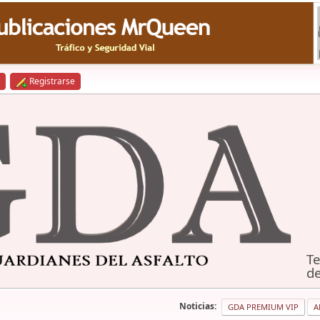
Registrarse
Te
de
Noticias:
GDA PREMIUM VIP
A