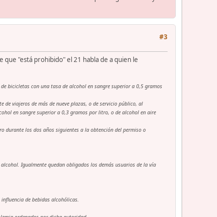
#3
e que "está prohibido" el 21 habla de a quien le
es de bicicletas con una tasa de alcohol en sangre superior a 0,5 gramos
de viajeros de más de nueve plazas, o de servicio público, al
ohol en sangre superior a 0,3 gramos por litro, o de alcohol en aire
tro durante los dos años siguientes a la obtención del permiso o
r alcohol. Igualmente quedan obligados los demás usuarios de la vía
influencia de bebidas alcohólicas.
holemia ordenados por dicha autoridad.