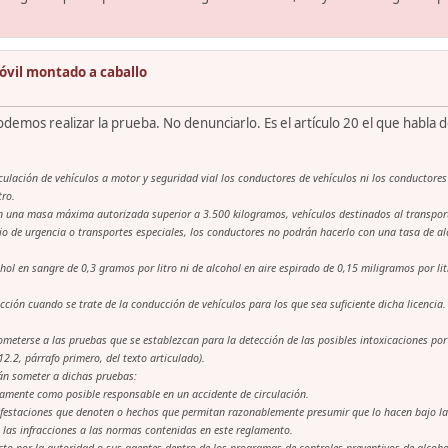
óvil montado a caballo
podemos realizar la prueba. No denunciarlo. Es el artículo 20 el que habla d
circulación de vehículos a motor y seguridad vial los conductores de vehículos ni los conductor
tro.
n una masa máxima autorizada superior a 3.500 kilogramos, vehículos destinados al transporte 
io de urgencia o transportes especiales, los conductores no podrán hacerlo con una tasa de alc
ol en sangre de 0,3 gramos por litro ni de alcohol en aire espirado de 0,15 miligramos por li
cción cuando se trate de la conducción de vehículos para los que sea suficiente dicha licencia.
ometerse a las pruebas que se establezcan para la detección de las posibles intoxicaciones po
2.2, párrafo primero, del texto articulado).
rán someter a dichas pruebas:
ctamente como posible responsable en un accidente de circulación.
festaciones que denoten o hechos que permitan razonablemente presumir que lo hacen bajo la 
 las infracciones a las normas contenidas en este reglamento.
fecto por la autoridad o sus agentes dentro de los programas de controles preventivos de alco