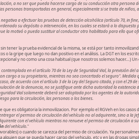
culación, a no ser que pueda hacerse cargo de su conducción otra persona 
 las personas transportadas en general, especialmente si se trata de niños, a
egativa a efectuar las pruebas de detección alcohólica (artículo 70, in fine, 
ordenado su depósito o intervención, en los cuales se estará a lo dispuesto p
e la motivó o pueda sustituir al conductor otro habilitado para ello que ofr
sin tener la prueba evidencial de la misma, se está por tanto inmovilizan
 la gripe que luego no dan positivo en el análisis. La DGT en los escrito
epcional y no como una cosa habitual (que nosotros solemos hacer...) Un
ntemplada en el artículo 70 de la Ley de Seguridad Vial, la previsión del artí
n cargo a su propietario, mientras no sea concertado el seguro". Medida que
, de acuerdo con el artículo 3 de la Ley del Seguro citada, y con el 29 de
mulación de la denuncia, no se justifique ante dicha autoridad la existenci
de Seguridad Vial solamente deberá ser adoptada por los agentes de la autori
iesgo para la circulación, las personas o los bienes.
que es obligatoria la inmovilizacion. Por ejemplo el RGVeh en los casos d
á entregar el permiso de circulación del vehículo no al adquirente, sino a la
uirente con el vehículo mientras no renueve el permiso de circulación a su
ón
del vehículo.
"
favorables) o cuando se carezca del permiso de circulación. Ya personalme
r a alguien que se pueda hacer cargo del vehiculo, etc y en las drogas si