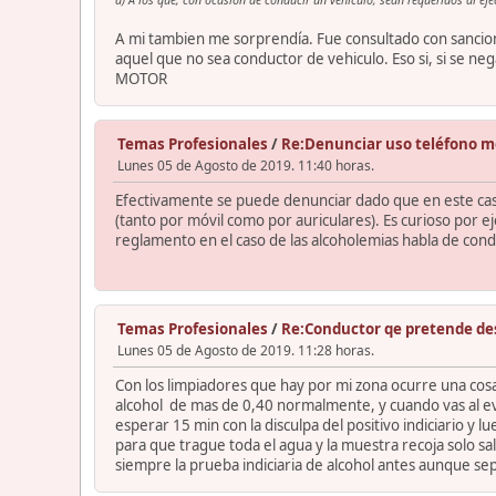
A mi tambien me sorprendía. Fue consultado con sancion
aquel que no sea conductor de vehiculo. Eso si, si se n
MOTOR
Temas Profesionales
/
Re:Denunciar uso teléfono m
Lunes 05 de Agosto de 2019. 11:40 horas.
Efectivamente se puede denunciar dado que en este caso 
(tanto por móvil como por auriculares). Es curioso por e
reglamento en el caso de las alcoholemias habla de condu
Temas Profesionales
/
Re:Conductor qe pretende de
Lunes 05 de Agosto de 2019. 11:28 horas.
Con los limpiadores que hay por mi zona ocurre una cosa c
alcohol de mas de 0,40 normalmente, y cuando vas al evid
esperar 15 min con la disculpa del positivo indiciario y
para que trague toda el agua y la muestra recoja solo 
siempre la prueba indiciaria de alcohol antes aunque s