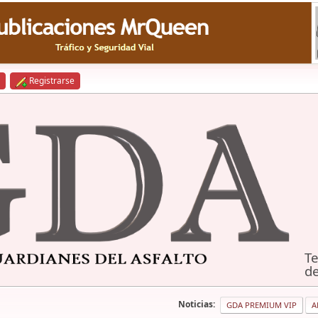
Registrarse
Te
de
Noticias:
GDA PREMIUM VIP
A