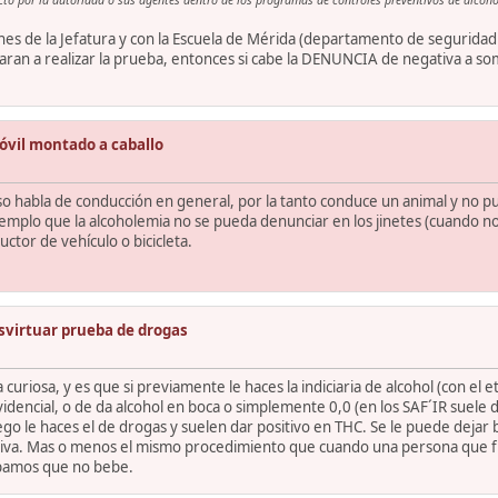
es de la Jefatura y con la Escuela de Mérida (departamento de seguridad 
egaran a realizar la prueba, entonces si cabe la DENUNCIA de negativa a 
óvil montado a caballo
habla de conducción en general, por la tanto conduce un animal y no pue
jemplo que la alcoholemia no se pueda denunciar en los jinetes (cuando no
ctor de vehículo o bicicleta.
svirtuar prueba de drogas
uriosa, y es que si previamente le haces la indiciaria de alcohol (con el 
encial, o de da alcohol en boca o simplemente 0,0 (en los SAF´IR suele dar
 luego le haces el de drogas y suelen dar positivo en THC. Se le puede de
saliva. Mas o menos el mismo procedimiento que cuando una persona que 
epamos que no bebe.