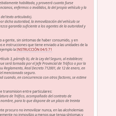
debidamente habilitada, y proveerá cuanto fuese
ncianos, enfermos o inválidos, la del propio vehículo y la
del texto articulado).
or dicha autoridad, la inmovilización del vehículo se
ezca garantía suficiente a los agentes de la autoridad y
do a gente, sin sintomas de haber consumido, y en
s e instrucciones que tiene enviado a las unidades de la
 ejemplo la
INSTRUCCIÓN 04/S 71
culo 3, párrafo b), de la Ley del Seguro, al establecer,
 será tornada por el Jefe Provincial de Tráfico o por la
 su Reglamento, Real Decreto 712001, de 12 de enero, en
a del mencionado seguro.
dad cuando, en concurrencia con otros factores, se estime
e transmision entre particulares:
 Jefatura de Tráfico, acompañado del contrato de
 nombre, para lo que dispone de un plazo de treinta
nte procuro no inmovilizar nunca, en las alcoholemias
mplemente no inmovilizo a menos que tenga síntomas y