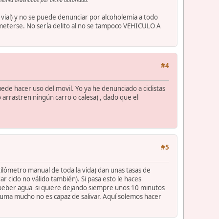
vial) y no se puede denunciar por alcoholemia a todo
someterse. No sería delito al no se tampoco VEHICULO A
#4
de hacer uso del movil. Yo ya he denunciado a ciclistas
 arrastren ningún carro o calesa) , dado que el
#5
etilómetro manual de toda la vida) dan unas tasas de
 ciclo no válido también). Si pasa esto le haces
jar beber agua si quiere dejando siempre unos 10 minutos
fuma mucho no es capaz de salivar. Aquí solemos hacer