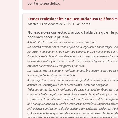
por tanto sea delito.
Temas Profesionales
/
Re:Denunciar uso teléfono m
Martes 13 de Agosto de 2019. 13:41 horas.
No, eso no es correcto.
El artículo habla de a quien le 
podemos hacer la prueba.
Artículo 20. Tasas de alcohol en sangre y aire espirado.
No podrán circular por las vías objeto de la legislación sobre tráfico, 
por litro, o de alcohol en aire espirado superior a 0,25 miligramos por li
Cuando se trate de vehículos destinados al transporte de mercancías co
transporte escolar y de menores, al de mercancías peligrosas o de servic
espirado superior a 0,15 miligramos por litro.
Los conductores de cualquier vehículo no podrán superar la tasa de alcoh
licencia que les habilita para conducir.
A estos efectos, sólo se computará la antigüedad de la licencia de condu
Artículo 21. Investigación de la alcoholemia. Personas obligadas.
Todos los conductores de vehículos y de bicicletas quedan obligados a s
cuando se hallen implicados en algún accidente de circulación (artículo 1
Los agentes de la autoridad encargados de la vigilancia del tráfico pod
a) A cualquier usuario de la vía o conductor de vehículo implicado dire
b) A quienes conduzcan cualquier vehículo con síntomas evidentes, mani
c) A los conductores que sean denunciados por la comisión de alguna de
d) A los que, con ocasión de conducir un vehículo, sean requeridos al e