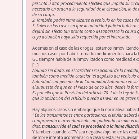
precinto u otro procedimiento efectivo que impida su cir
necesario en orden a la seguridad de la circulación, la de
de su carga.
2. También podrá inmovilizarse el vehículo en los casos de n
3. Salvo en los casos en que la autoridad judicial hubiera 
dejará sin efecto tan pronto como desaparezca la causa qu
cuya actuación haya sido requerida por el interesado.
Además en el caso de las drogas, estamos inmovilizando 
muchos casos por haber tomado medicamentos para la tos o
GC siempre habla de la inmovilizacion como medidad exc
[...]
Abunda sin duda, en el carácter excepcional de la medida, co
también como medida cautelar "el depósito de/ vehículo co
Autoridad competente de la Comunidad Autónoma en su caso
el supuesto de que en el Plazo de cinco días, desde la for
Es por ello que la Previsión del artículo 70. 1 de la Ley 
que la utilización del vehículo pueda derivar en un grave r
Hay algunos casos sin embargo que la normativa habla de 
" En las transmisiones entre particulares, el titular deber
compraventa o arrendamiento, no pudiendo circular el adq
días,
transcurrido el cual se procederá a la inmovilizaci
Y tambien cuando la ITV sea negativa (ojo no en las des
siempre intento acompañarlo a casa si esta cerca, avisa