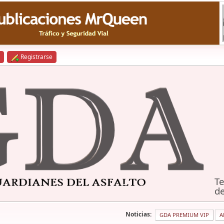
Registrarse
Te
de
Noticias:
GDA PREMIUM VIP
A