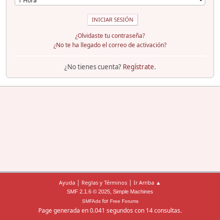
¿Olvidaste tu contraseña?
¿No te ha llegado el correo de activación?
¿No tienes cuenta?
Regístrate
.
|
|
Ayuda
Reglas y Términos
Ir Arriba ▲
,
SMF 2.1.6 © 2025
Simple Machines
for
SMFAds
Free Forums
Page generada en 0.041 segundos con 14 consultas.