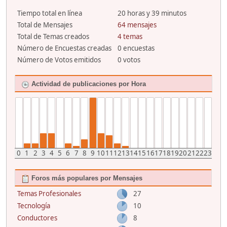
Tiempo total en línea
20 horas y 39 minutos
Total de Mensajes
64 mensajes
Total de Temas creados
4 temas
Número de Encuestas creadas
0 encuestas
Número de Votos emitidos
0 votos
Actividad de publicaciones por Hora
0
1
2
3
4
5
6
7
8
9
10
11
12
13
14
15
16
17
18
19
20
21
22
23
Foros más populares por Mensajes
Temas Profesionales
27
Tecnología
10
Conductores
8