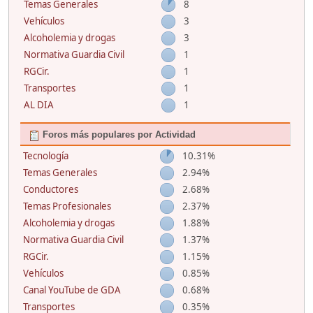
Temas Generales
8
Vehículos
3
Alcoholemia y drogas
3
Normativa Guardia Civil
1
RGCir.
1
Transportes
1
AL DIA
1
Foros más populares por Actividad
Tecnología
10.31%
Temas Generales
2.94%
Conductores
2.68%
Temas Profesionales
2.37%
Alcoholemia y drogas
1.88%
Normativa Guardia Civil
1.37%
RGCir.
1.15%
Vehículos
0.85%
Canal YouTube de GDA
0.68%
Transportes
0.35%