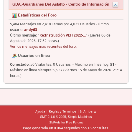
GDA.-Guardianes Del Asfalto - Centro de Información
Estadísticas del Foro
5,484 Mensajes en 2,418 Temas por 4,021 Usuarios - Último
usuario:
andy63
Último mensaje:
"
Re:Instrucción VEH 2022-...
"
(Jueves 06 de
Agosto de 2026. 17:52 horas.)
Ver los mensajes más recientes del foro.
Usuarios en línea
Conectado:
50 Visitantes, 0 Usuarios - Máximo en linea hoy:
51
-
Máximo en linea siempre: 9,937 (Viernes 15 de Mayo de 2026. 21:14
horas.)
|
|
Ayuda
Reglas y Términos
Ir Arriba ▲
,
SMF 2.1.6 © 2025
Simple Machines
for
SMFAds
Free Forums
Page generada en 0.064 segundos con 16 consultas.