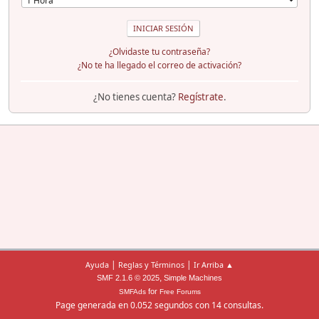
¿Olvidaste tu contraseña?
¿No te ha llegado el correo de activación?
¿No tienes cuenta?
Regístrate
.
|
|
Ayuda
Reglas y Términos
Ir Arriba ▲
,
SMF 2.1.6 © 2025
Simple Machines
for
SMFAds
Free Forums
Page generada en 0.052 segundos con 14 consultas.