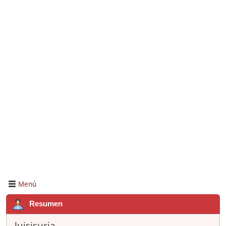
Menú
Resumen
luisisuria