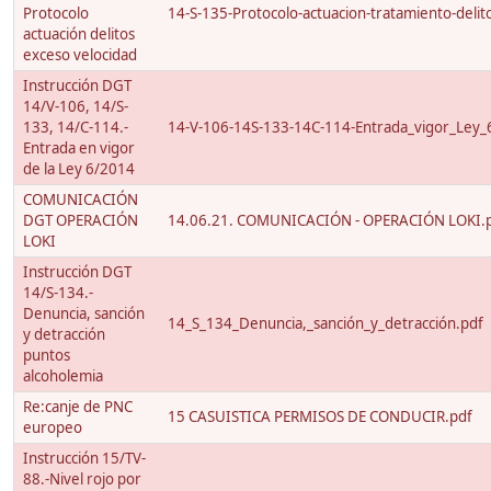
Protocolo
14-S-135-Protocolo-actuacion-tratamiento-delito
actuación delitos
exceso velocidad
Instrucción DGT
14/V-106, 14/S-
133, 14/C-114.-
14-V-106-14S-133-14C-114-Entrada_vigor_Ley_
Entrada en vigor
de la Ley 6/2014
COMUNICACIÓN
DGT OPERACIÓN
14.06.21. COMUNICACIÓN - OPERACIÓN LOKI.
LOKI
Instrucción DGT
14/S-134.-
Denuncia, sanción
14_S_134_Denuncia,_sanción_y_detracción.pdf
y detracción
puntos
alcoholemia
Re:canje de PNC
15 CASUISTICA PERMISOS DE CONDUCIR.pdf
europeo
Instrucción 15/TV-
88.-Nivel rojo por