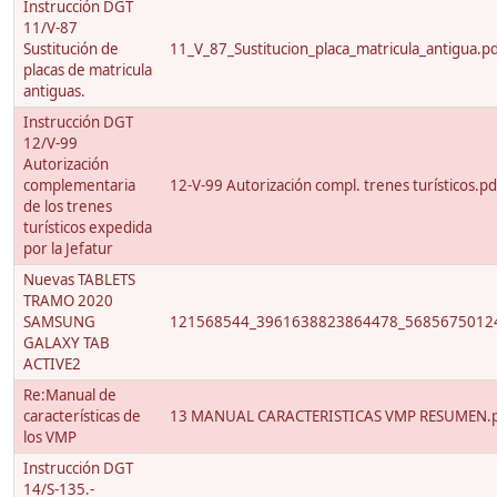
Instrucción DGT
11/V-87
Sustitución de
11_V_87_Sustitucion_placa_matricula_antigua.p
placas de matricula
antiguas.
Instrucción DGT
12/V-99
Autorización
complementaria
12-V-99 Autorización compl. trenes turísticos.pd
de los trenes
turísticos expedida
por la Jefatur
Nuevas TABLETS
TRAMO 2020
SAMSUNG
121568544_3961638823864478_56856750124
GALAXY TAB
ACTIVE2
Re:Manual de
características de
13 MANUAL CARACTERISTICAS VMP RESUMEN.
los VMP
Instrucción DGT
14/S-135.-