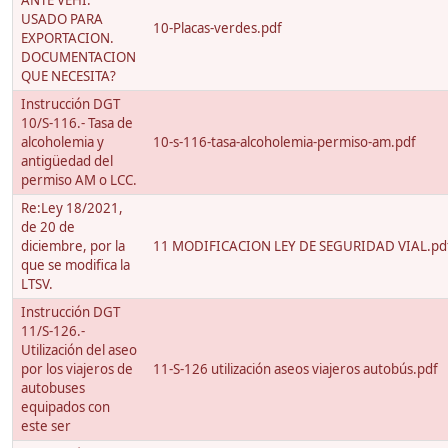
ANTE VEHI.
USADO PARA
10-Placas-verdes.pdf
EXPORTACION.
DOCUMENTACION
QUE NECESITA?
Instrucción DGT
10/S-116.- Tasa de
alcoholemia y
10-s-116-tasa-alcoholemia-permiso-am.pdf
antigüedad del
permiso AM o LCC.
Re:Ley 18/2021,
de 20 de
diciembre, por la
11 MODIFICACION LEY DE SEGURIDAD VIAL.pd
que se modifica la
LTSV.
Instrucción DGT
11/S-126.-
Utilización del aseo
por los viajeros de
11-S-126 utilización aseos viajeros autobús.pdf
autobuses
equipados con
este ser