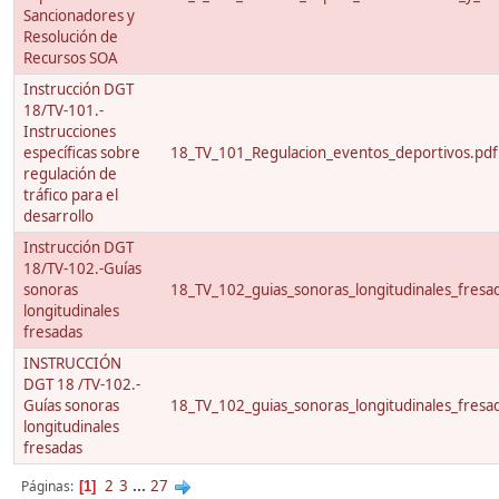
Sancionadores y
Resolución de
Recursos SOA
Instrucción DGT
18/TV-101.-
Instrucciones
específicas sobre
18_TV_101_Regulacion_eventos_deportivos.pdf
regulación de
tráfico para el
desarrollo
Instrucción DGT
18/TV-102.-Guías
sonoras
18_TV_102_guias_sonoras_longitudinales_fresa
longitudinales
fresadas
INSTRUCCIÓN
DGT 18 /TV-102.-
Guías sonoras
18_TV_102_guias_sonoras_longitudinales_fresa
longitudinales
fresadas
2
3
...
27
Páginas
1