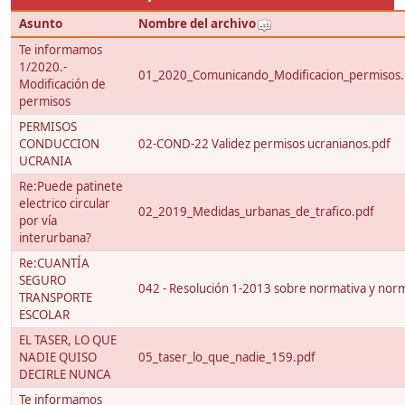
Asunto
Nombre del archivo
Te informamos
1/2020.-
01_2020_Comunicando_Modificacion_permisos.
Modificación de
permisos
PERMISOS
CONDUCCION
02-COND-22 Validez permisos ucranianos.pdf
UCRANIA
Re:Puede patinete
electrico circular
02_2019_Medidas_urbanas_de_trafico.pdf
por vía
interurbana?
Re:CUANTÍA
SEGURO
042 - Resolución 1-2013 sobre normativa y nor
TRANSPORTE
ESCOLAR
EL TASER, LO QUE
NADIE QUISO
05_taser_lo_que_nadie_159.pdf
DECIRLE NUNCA
Te informamos