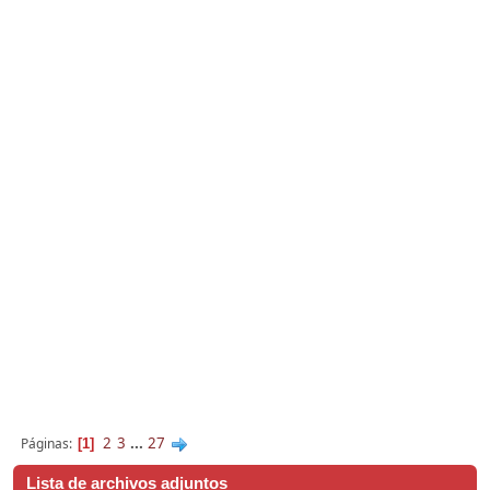
2
3
...
27
Páginas
1
Lista de archivos adjuntos