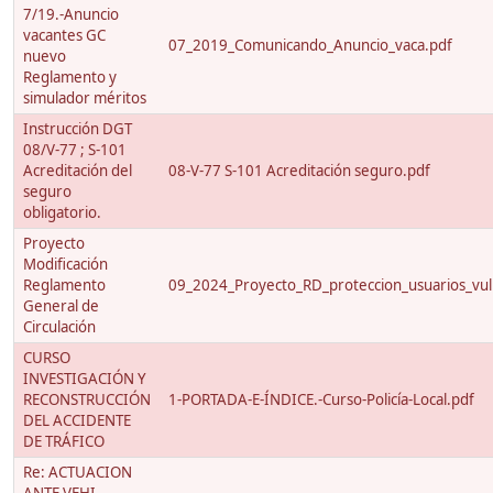
7/19.-Anuncio
vacantes GC
07_2019_Comunicando_Anuncio_vaca.pdf
nuevo
Reglamento y
simulador méritos
Instrucción DGT
08/V-77 ; S-101
Acreditación del
08-V-77 S-101 Acreditación seguro.pdf
seguro
obligatorio.
Proyecto
Modificación
Reglamento
09_2024_Proyecto_RD_proteccion_usuarios_vuln
General de
Circulación
CURSO
INVESTIGACIÓN Y
RECONSTRUCCIÓN
1-PORTADA-E-ÍNDICE.-Curso-Policía-Local.pdf
DEL ACCIDENTE
DE TRÁFICO
Re: ACTUACION