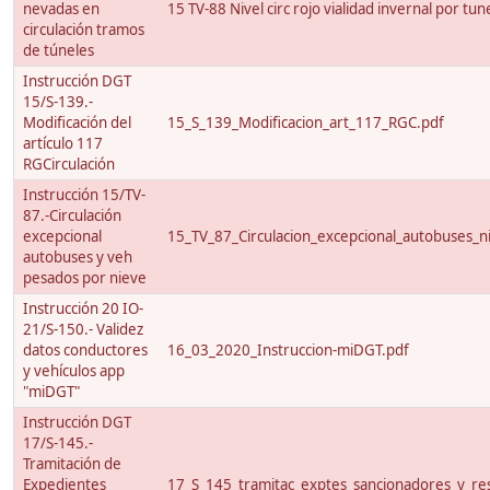
nevadas en
15 TV-88 Nivel circ rojo vialidad invernal por tun
circulación tramos
de túneles
Instrucción DGT
15/S-139.-
Modificación del
15_S_139_Modificacion_art_117_RGC.pdf
artículo 117
RGCirculación
Instrucción 15/TV-
87.-Circulación
excepcional
15_TV_87_Circulacion_excepcional_autobuses_ni
autobuses y veh
pesados por nieve
Instrucción 20 IO-
21/S-150.- Validez
datos conductores
16_03_2020_Instruccion-miDGT.pdf
y vehículos app
"miDGT"
Instrucción DGT
17/S-145.-
Tramitación de
Expedientes
17_S_145_tramitac_exptes_sancionadores_y_res