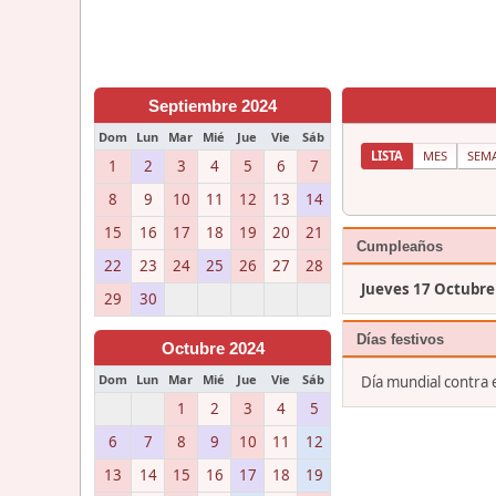
Septiembre 2024
Dom
Lun
Mar
Mié
Jue
Vie
Sáb
LISTA
MES
SEM
1
2
3
4
5
6
7
8
9
10
11
12
13
14
15
16
17
18
19
20
21
Cumpleaños
22
23
24
25
26
27
28
Jueves 17 Octubre
29
30
Días festivos
Octubre 2024
Dom
Lun
Mar
Mié
Jue
Vie
Sáb
Día mundial contra
1
2
3
4
5
6
7
8
9
10
11
12
13
14
15
16
17
18
19