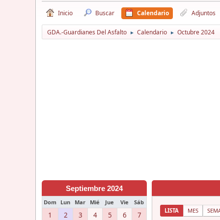
Inicio
Buscar
Calendario
Adjuntos
GDA.-Guardianes Del Asfalto
Calendario
Octubre 2024
►
►
Septiembre 2024
Dom
Lun
Mar
Mié
Jue
Vie
Sáb
LISTA
MES
SEM
1
2
3
4
5
6
7