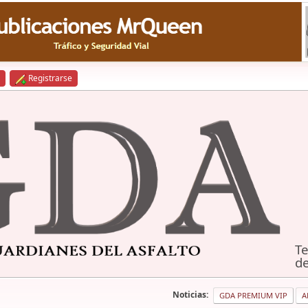
Registrarse
Te
de
Noticias:
GDA PREMIUM VIP
A