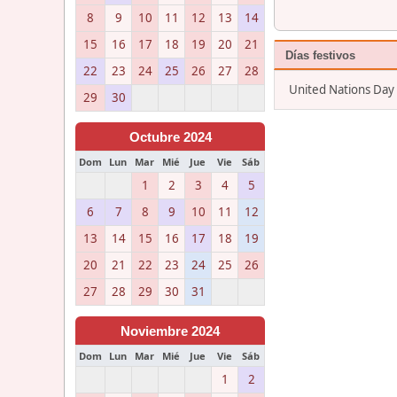
8
9
10
11
12
13
14
15
16
17
18
19
20
21
Días festivos
22
23
24
25
26
27
28
United Nations Day
29
30
Octubre 2024
Dom
Lun
Mar
Mié
Jue
Vie
Sáb
1
2
3
4
5
6
7
8
9
10
11
12
13
14
15
16
17
18
19
20
21
22
23
24
25
26
27
28
29
30
31
Noviembre 2024
Dom
Lun
Mar
Mié
Jue
Vie
Sáb
1
2