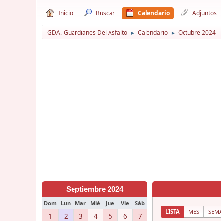
Inicio
Buscar
Calendario
Adjuntos
GDA.-Guardianes Del Asfalto
Calendario
Octubre 2024
►
►
Septiembre 2024
Dom
Lun
Mar
Mié
Jue
Vie
Sáb
LISTA
MES
SEM
1
2
3
4
5
6
7