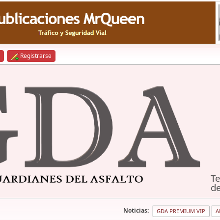
Registrarse
Te
de
Noticias:
GDA PREMIUM VIP
A