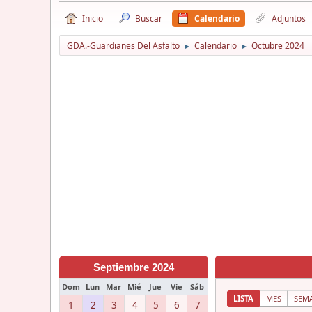
Inicio
Buscar
Calendario
Adjuntos
GDA.-Guardianes Del Asfalto
Calendario
Octubre 2024
►
►
Septiembre 2024
Dom
Lun
Mar
Mié
Jue
Vie
Sáb
LISTA
MES
SEM
1
2
3
4
5
6
7