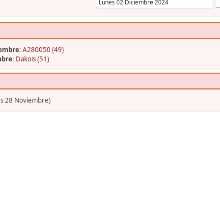
iembre
:
A280050 (49)
mbre
:
Dakois (51)
es 28 Noviembre)