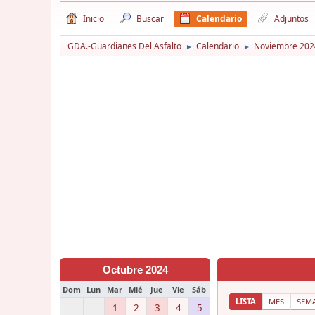
Inicio
Buscar
Calendario
Adjuntos
GDA.-Guardianes Del Asfalto
Calendario
Noviembre 202
►
►
Octubre 2024
Dom
Lun
Mar
Mié
Jue
Vie
Sáb
LISTA
MES
SEM
1
2
3
4
5