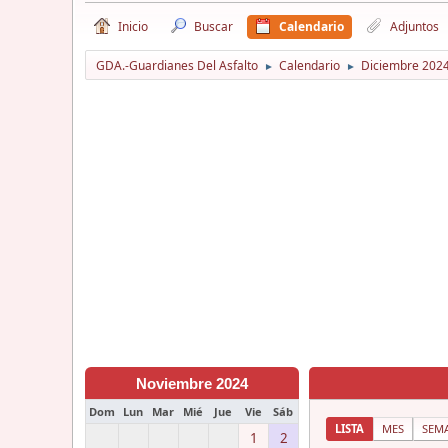
Inicio
Buscar
Calendario
Adjuntos
GDA.-Guardianes Del Asfalto
Calendario
Diciembre 202
►
►
Noviembre 2024
Dom
Lun
Mar
Mié
Jue
Vie
Sáb
LISTA
MES
SEM
1
2