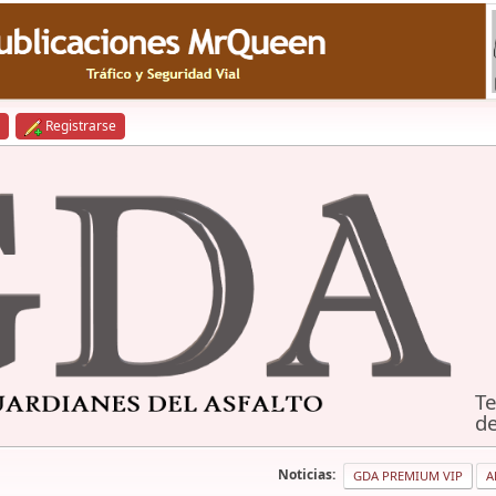
Registrarse
Te
de
Noticias:
GDA PREMIUM VIP
A