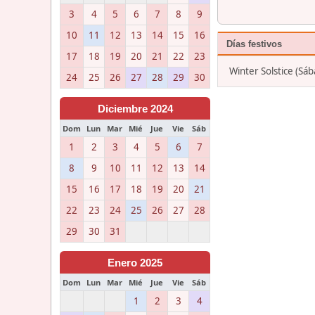
3
4
5
6
7
8
9
10
11
12
13
14
15
16
Días festivos
17
18
19
20
21
22
23
Winter Solstice (Sá
24
25
26
27
28
29
30
Diciembre 2024
Dom
Lun
Mar
Mié
Jue
Vie
Sáb
1
2
3
4
5
6
7
8
9
10
11
12
13
14
15
16
17
18
19
20
21
22
23
24
25
26
27
28
29
30
31
Enero 2025
Dom
Lun
Mar
Mié
Jue
Vie
Sáb
1
2
3
4