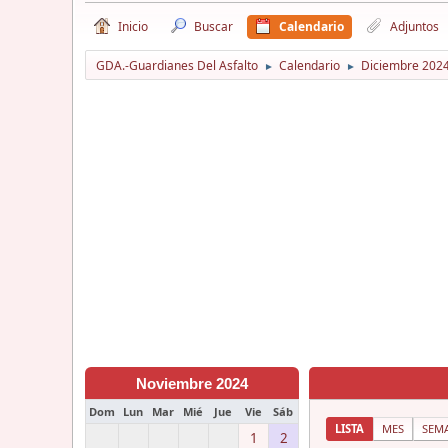
Inicio
Buscar
Calendario
Adjuntos
GDA.-Guardianes Del Asfalto
Calendario
Diciembre 202
►
►
Noviembre 2024
Dom
Lun
Mar
Mié
Jue
Vie
Sáb
LISTA
MES
SEM
1
2