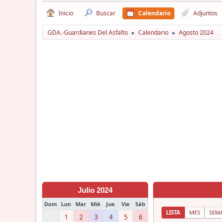
Inicio
Buscar
Calendario
Adjuntos
GDA.-Guardianes Del Asfalto
Calendario
Agosto 2024
►
►
Julio 2024
Dom
Lun
Mar
Mié
Jue
Vie
Sáb
LISTA
MES
SEM
1
2
3
4
5
6