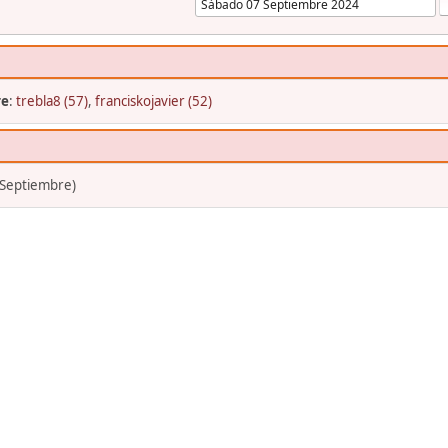
re
:
trebla8 (57)
,
franciskojavier (52)
 Septiembre)