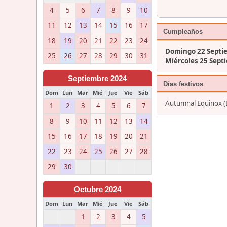
4
5
6
7
8
9
10
11
12
13
14
15
16
17
Cumpleaños
18
19
20
21
22
23
24
Domingo 22 Septi
25
26
27
28
29
30
31
Miércoles 25 Sept
Septiembre 2024
Días festivos
Dom
Lun
Mar
Mié
Jue
Vie
Sáb
Autumnal Equinox 
1
2
3
4
5
6
7
8
9
10
11
12
13
14
15
16
17
18
19
20
21
22
23
24
25
26
27
28
29
30
Octubre 2024
Dom
Lun
Mar
Mié
Jue
Vie
Sáb
1
2
3
4
5