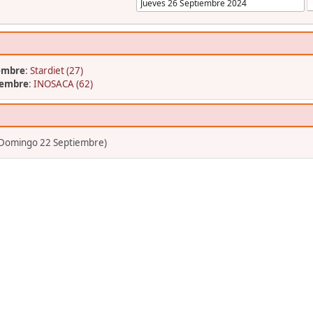
embre
:
Stardiet (27)
iembre
:
INOSACA (62)
(Domingo 22 Septiembre)