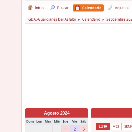
Inicio
Buscar
Calendario
Adjuntos
GDA.-Guardianes Del Asfalto
Calendario
Septiembre 20
►
►
Agosto 2024
Dom
Lun
Mar
Mié
Jue
Vie
Sáb
LISTA
MES
SEM
1
2
3