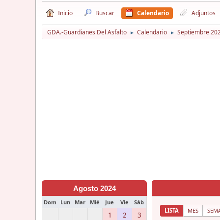
Inicio
Buscar
Calendario
Adjuntos
GDA.-Guardianes Del Asfalto
Calendario
Septiembre 20
►
►
Agosto 2024
Dom
Lun
Mar
Mié
Jue
Vie
Sáb
LISTA
MES
SEM
1
2
3