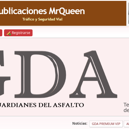
Registrarse
Te
de
Noticias:
GDA PREMIUM VIP
A