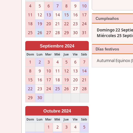
4
5
6
7
8
9
10
11
12
13
14
15
16
17
Cumpleaños
18
19
20
21
22
23
24
Domingo 22 Septi
25
26
27
28
29
30
31
Miércoles 25 Sept
Septiembre 2024
Días festivos
Dom
Lun
Mar
Mié
Jue
Vie
Sáb
Autumnal Equinox 
1
2
3
4
5
6
7
8
9
10
11
12
13
14
15
16
17
18
19
20
21
22
23
24
25
26
27
28
29
30
Octubre 2024
Dom
Lun
Mar
Mié
Jue
Vie
Sáb
1
2
3
4
5