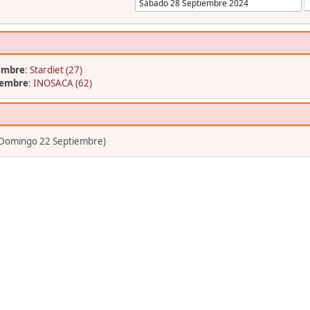
embre
:
Stardiet (27)
iembre
:
INOSACA (62)
(Domingo 22 Septiembre)