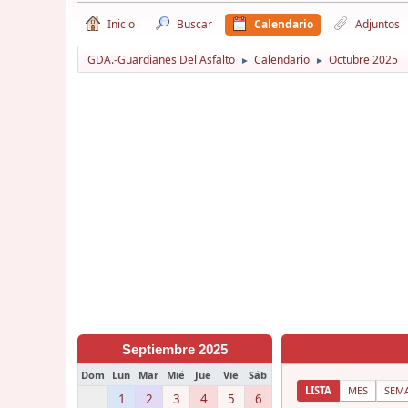
Inicio
Buscar
Calendario
Adjuntos
GDA.-Guardianes Del Asfalto
Calendario
Octubre 2025
►
►
Septiembre 2025
Dom
Lun
Mar
Mié
Jue
Vie
Sáb
LISTA
MES
SEM
1
2
3
4
5
6