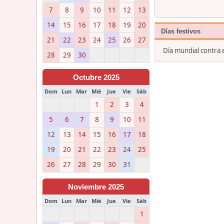
7
8
9
10
11
12
13
14
15
16
17
18
19
20
Días festivos
21
22
23
24
25
26
27
Día mundial contra
28
29
30
Octubre 2025
Dom
Lun
Mar
Mié
Jue
Vie
Sáb
1
2
3
4
5
6
7
8
9
10
11
12
13
14
15
16
17
18
19
20
21
22
23
24
25
26
27
28
29
30
31
Noviembre 2025
Dom
Lun
Mar
Mié
Jue
Vie
Sáb
1