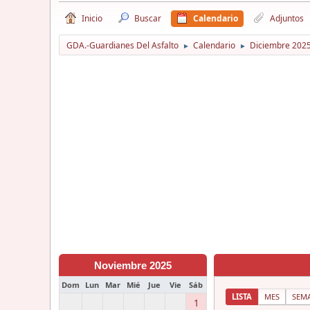
Inicio
Buscar
Calendario
Adjuntos
GDA.-Guardianes Del Asfalto
Calendario
Diciembre 202
►
►
Noviembre 2025
Dom
Lun
Mar
Mié
Jue
Vie
Sáb
LISTA
MES
SEM
1