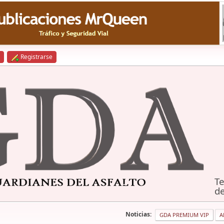
Registrarse
Te
de
Noticias:
GDA PREMIUM VIP
A