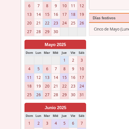
6
7
8
9
10
11
12
13
14
15
16
17
18
19
Días festivos
20
21
22
23
24
25
26
Cinco de Mayo (Lun
27
28
29
30
Mayo 2025
Dom
Lun
Mar
Mié
Jue
Vie
Sáb
1
2
3
4
5
6
7
8
9
10
11
12
13
14
15
16
17
18
19
20
21
22
23
24
25
26
27
28
29
30
31
Junio 2025
Dom
Lun
Mar
Mié
Jue
Vie
Sáb
1
2
3
4
5
6
7