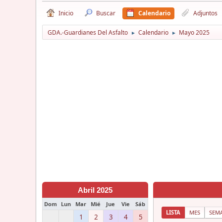
Inicio
Buscar
Calendario
Adjuntos
GDA.-Guardianes Del Asfalto
Calendario
Mayo 2025
►
►
Abril 2025
Dom
Lun
Mar
Mié
Jue
Vie
Sáb
LISTA
MES
SEM
1
2
3
4
5