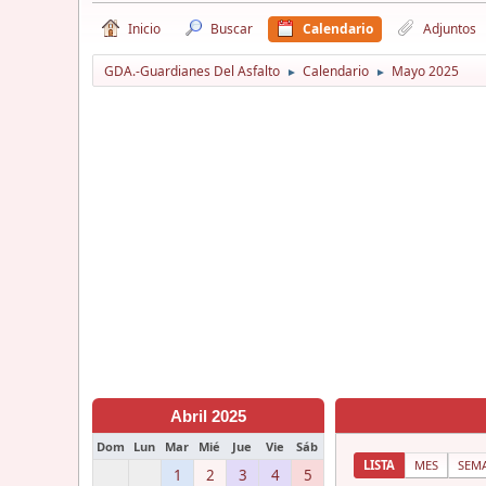
Inicio
Buscar
Calendario
Adjuntos
GDA.-Guardianes Del Asfalto
Calendario
Mayo 2025
►
►
Abril 2025
Dom
Lun
Mar
Mié
Jue
Vie
Sáb
LISTA
MES
SEM
1
2
3
4
5