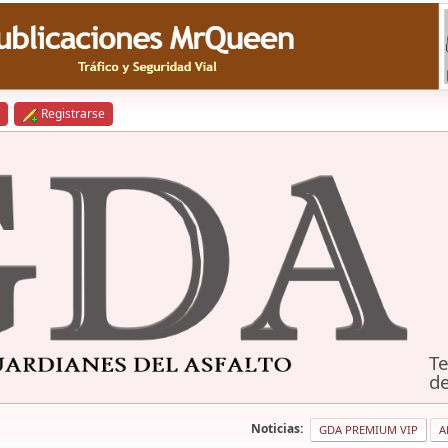
Registrarse
Te
de
Noticias:
GDA PREMIUM VIP
A