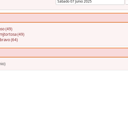
so (49)
mjtortosa (49)
bravo (64)
nio)