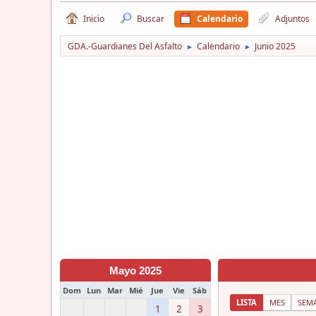
Inicio
Buscar
Calendario
Adjuntos
GDA.-Guardianes Del Asfalto
Calendario
Junio 2025
►
►
Mayo 2025
Dom
Lun
Mar
Mié
Jue
Vie
Sáb
LISTA
MES
SEM
1
2
3