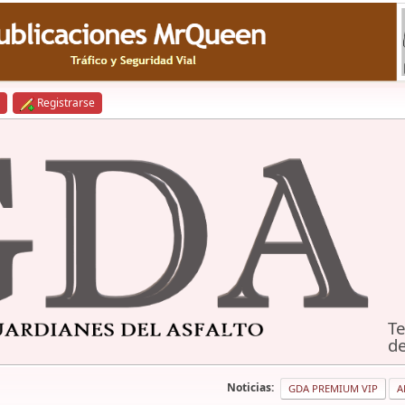
Registrarse
Te
de
Noticias:
GDA PREMIUM VIP
A