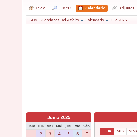
Inicio
Buscar
Calendario
Adjuntos
GDA.-Guardianes Del Asfalto
Calendario
Julio 2025
►
►
Junio 2025
Dom
Lun
Mar
Mié
Jue
Vie
Sáb
LISTA
MES
SEM
1
2
3
4
5
6
7