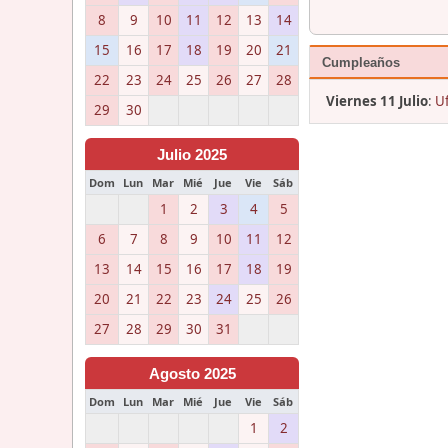
8
9
10
11
12
13
14
15
16
17
18
19
20
21
Cumpleaños
22
23
24
25
26
27
28
Viernes 11 Julio
:
Uf
29
30
Julio 2025
Dom
Lun
Mar
Mié
Jue
Vie
Sáb
1
2
3
4
5
6
7
8
9
10
11
12
13
14
15
16
17
18
19
20
21
22
23
24
25
26
27
28
29
30
31
Agosto 2025
Dom
Lun
Mar
Mié
Jue
Vie
Sáb
1
2