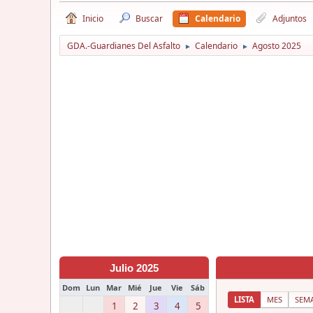
Inicio
Buscar
Calendario
Adjuntos
GDA.-Guardianes Del Asfalto
Calendario
Agosto 2025
►
►
Julio 2025
Dom
Lun
Mar
Mié
Jue
Vie
Sáb
LISTA
MES
SEM
1
2
3
4
5