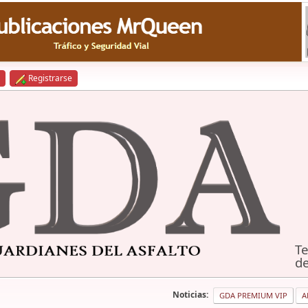
Registrarse
Te
de
Noticias:
GDA PREMIUM VIP
A