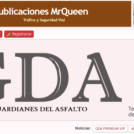
Registrarse
Te
de
Noticias:
GDA PREMIUM VIP
A