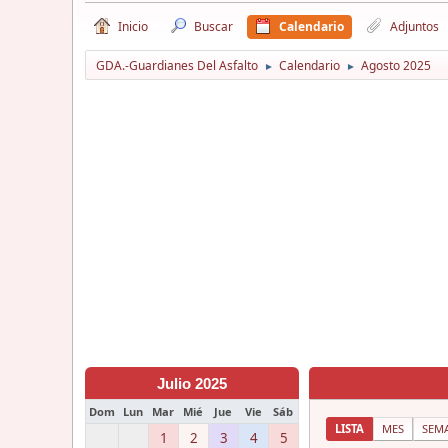
Inicio
Buscar
Calendario
Adjuntos
GDA.-Guardianes Del Asfalto
Calendario
Agosto 2025
►
►
Julio 2025
Dom
Lun
Mar
Mié
Jue
Vie
Sáb
LISTA
MES
SEM
1
2
3
4
5