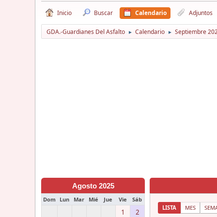
Inicio
Buscar
Calendario
Adjuntos
GDA.-Guardianes Del Asfalto
Calendario
Septiembre 20
►
►
Agosto 2025
Dom
Lun
Mar
Mié
Jue
Vie
Sáb
LISTA
MES
SEM
1
2