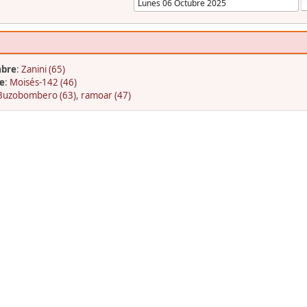
mbre
:
Zanini (65)
e
:
Moisés-142 (46)
Buzobombero (63)
,
ramoar (47)