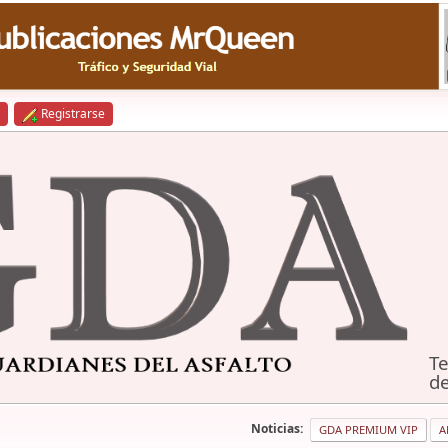
Registrarse
Te
de
Noticias:
GDA PREMIUM VIP
A