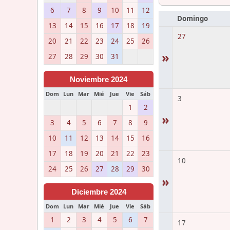
6
7
8
9
10
11
12
Domingo
13
14
15
16
17
18
19
27
20
21
22
23
24
25
26
»
27
28
29
30
31
Noviembre 2024
Dom
Lun
Mar
Mié
Jue
Vie
Sáb
3
1
2
»
3
4
5
6
7
8
9
10
11
12
13
14
15
16
17
18
19
20
21
22
23
10
24
25
26
27
28
29
30
»
Diciembre 2024
Dom
Lun
Mar
Mié
Jue
Vie
Sáb
1
2
3
4
5
6
7
17