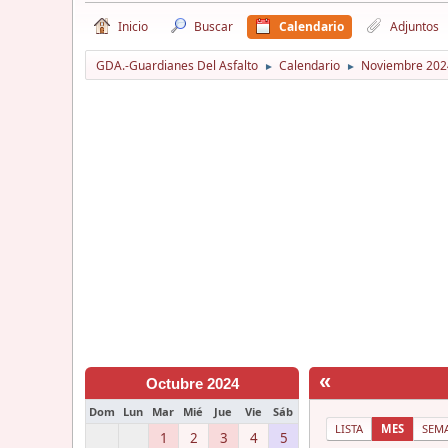
Inicio
Buscar
Calendario
Adjuntos
GDA.-Guardianes Del Asfalto
Calendario
Noviembre 202
►
►
«
Octubre 2024
Dom
Lun
Mar
Mié
Jue
Vie
Sáb
LISTA
MES
SEM
1
2
3
4
5