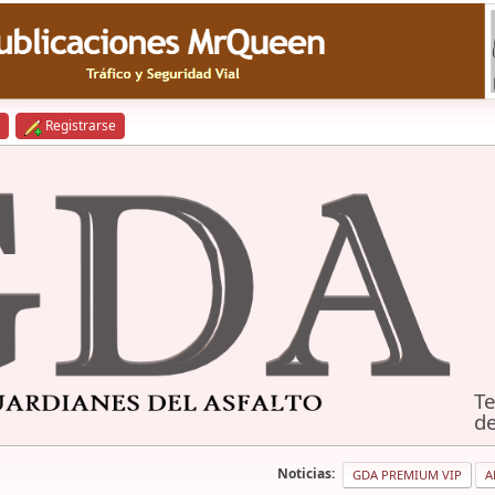
Registrarse
Te
de
Noticias:
GDA PREMIUM VIP
A