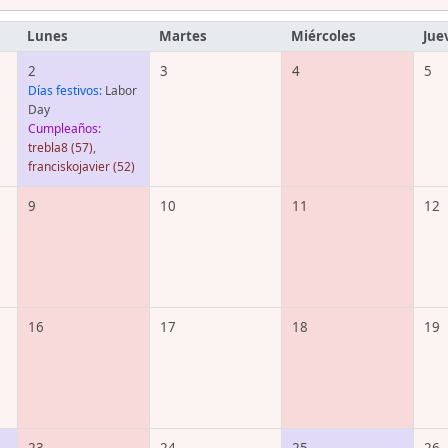
Lunes
Martes
Miércoles
Jue
2
3
4
5
Días festivos:
Labor
Day
Cumpleaños:
trebla8
(57)
,
franciskojavier
(52)
9
10
11
12
16
17
18
19
23
24
25
26