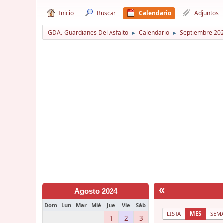
Inicio
Buscar
Calendario
Adjuntos
GDA.-Guardianes Del Asfalto
Calendario
Septiembre 20
►
►
«
Agosto 2024
Dom
Lun
Mar
Mié
Jue
Vie
Sáb
LISTA
MES
SEM
1
2
3