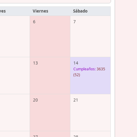
ves
Viernes
Sábado
6
7
13
14
Cumpleaños:
3635
(52)
20
21
27
28