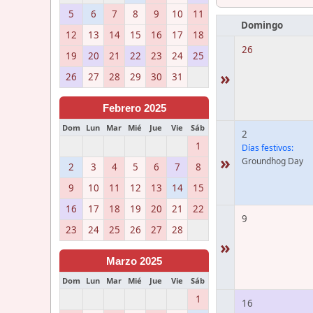
5
6
7
8
9
10
11
Domingo
12
13
14
15
16
17
18
26
19
20
21
22
23
24
25
»
26
27
28
29
30
31
Febrero 2025
Dom
Lun
Mar
Mié
Jue
Vie
Sáb
2
1
Días festivos:
»
Groundhog Day
2
3
4
5
6
7
8
9
10
11
12
13
14
15
16
17
18
19
20
21
22
9
23
24
25
26
27
28
»
Marzo 2025
Dom
Lun
Mar
Mié
Jue
Vie
Sáb
1
16