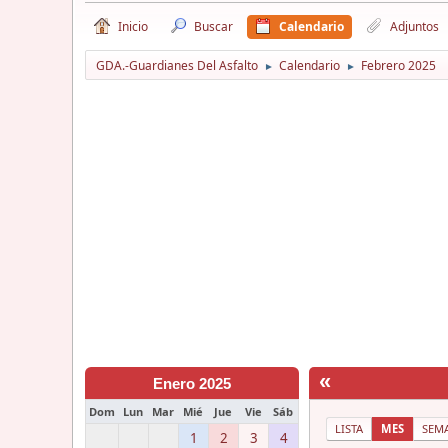
Inicio
Buscar
Calendario
Adjuntos
GDA.-Guardianes Del Asfalto
Calendario
Febrero 2025
►
►
«
Enero 2025
Dom
Lun
Mar
Mié
Jue
Vie
Sáb
LISTA
MES
SEM
1
2
3
4