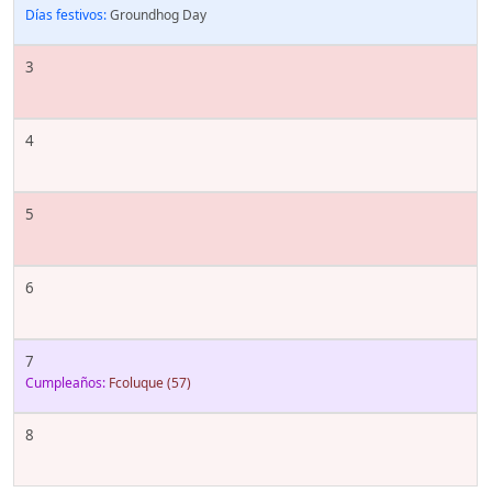
Días festivos:
Groundhog Day
3
4
5
6
7
Cumpleaños:
Fcoluque
(57)
8