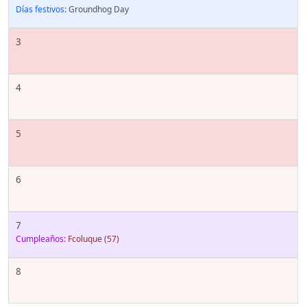
Días festivos:
Groundhog Day
3
4
5
6
7
Cumpleaños:
Fcoluque
(57)
8