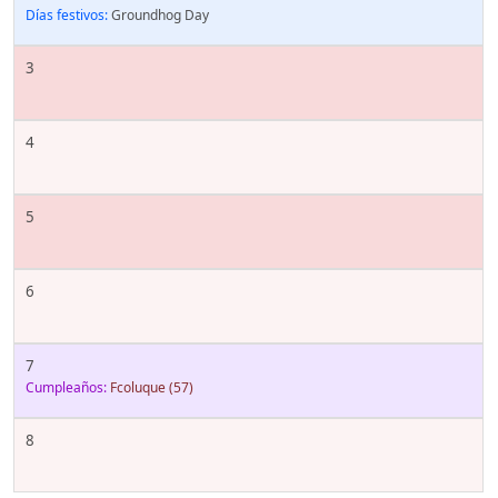
Días festivos:
Groundhog Day
3
4
5
6
7
Cumpleaños:
Fcoluque
(57)
8