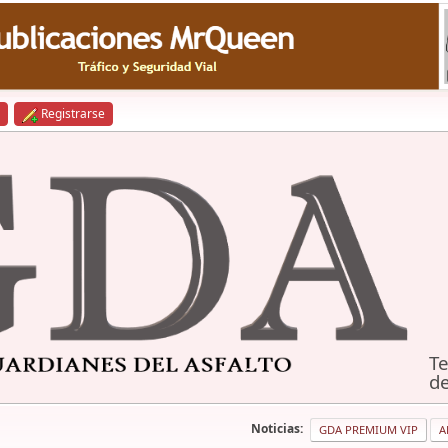
Registrarse
Te
de
Noticias:
GDA PREMIUM VIP
A