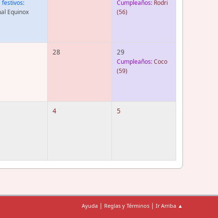
 festivos:
Cumpleaños:
Rodri
al Equinox
(56)
28
29
Cumpleaños:
Coco
(59)
4
5
|
|
Ayuda
Reglas y Términos
Ir Arriba ▲