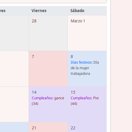
ves
Viernes
Sábado
28
Marzo 1
7
8
Días festivos:
Día
de la mujer
trabajadora
14
15
Cumpleaños:
gance
Cumpleaños:
Pixi
(34)
(44)
21
22