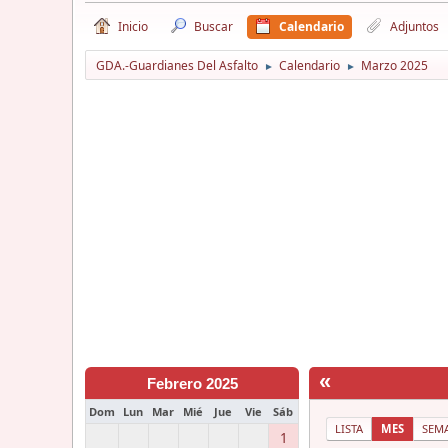
Inicio
Buscar
Calendario
Adjuntos
GDA.-Guardianes Del Asfalto
Calendario
Marzo 2025
►
►
«
Febrero 2025
Dom
Lun
Mar
Mié
Jue
Vie
Sáb
LISTA
MES
SEM
1