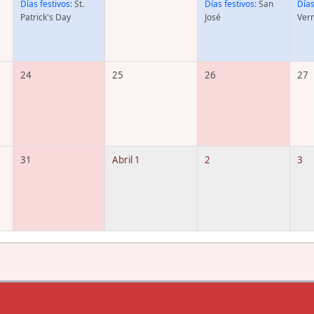
Días festivos:
St.
Días festivos:
San
Días
Patrick's Day
José
Vern
24
25
26
27
31
Abril 1
2
3