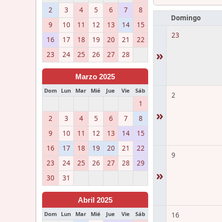
2
3
4
5
6
7
8
Domingo
9
10
11
12
13
14
15
23
16
17
18
19
20
21
22
»
23
24
25
26
27
28
Marzo 2025
Dom
Lun
Mar
Mié
Jue
Vie
Sáb
2
1
»
2
3
4
5
6
7
8
9
10
11
12
13
14
15
16
17
18
19
20
21
22
9
23
24
25
26
27
28
29
»
30
31
Abril 2025
Dom
Lun
Mar
Mié
Jue
Vie
Sáb
16