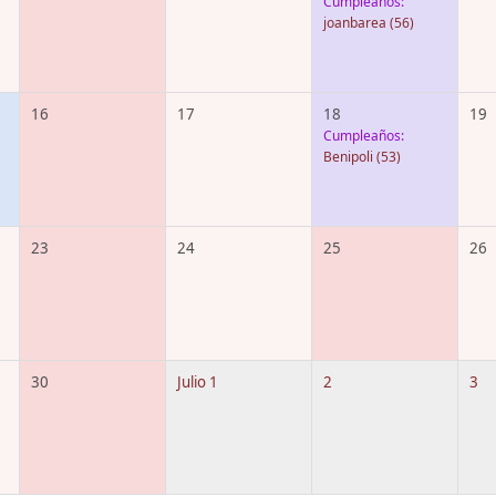
Cumpleaños:
joanbarea
(56)
16
17
18
19
Cumpleaños:
Benipoli
(53)
23
24
25
26
30
Julio 1
2
3