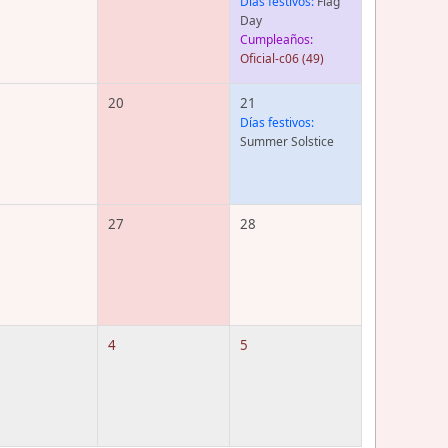
Días festivos:
Flag
Day
Cumpleaños:
Oficial-c06
(49)
20
21
Días festivos:
Summer Solstice
27
28
4
5