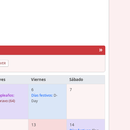
»
ves
Viernes
Sábado
6
7
pleaños:
Días festivos:
D-
bravo
(64)
Day
13
14