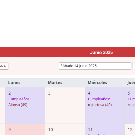
Junio 2025
ANA
Lunes
Martes
Miércoles
Jue
2
3
4
5
Cumpleaños:
Cumpleaños:
Cum
Alonso
(49)
mjtortosa
(49)
rob
9
10
11
12