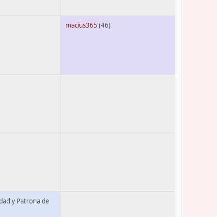
macius365
(46)
idad y Patrona de