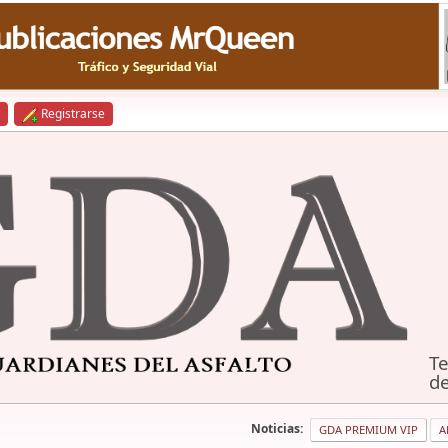
Registrarse
Te
de
Noticias:
GDA PREMIUM VIP
A