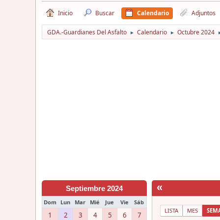
Inicio
Buscar
Calendario
Adjuntos
GDA.-Guardianes Del Asfalto
Calendario
Octubre 2024
►
►
«
Septiembre 2024
Dom
Lun
Mar
Mié
Jue
Vie
Sáb
LISTA
MES
SEM
1
2
3
4
5
6
7