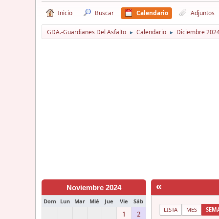
Inicio
Buscar
Calendario
Adjuntos
GDA.-Guardianes Del Asfalto
Calendario
Diciembre 202
►
►
«
Noviembre 2024
Dom
Lun
Mar
Mié
Jue
Vie
Sáb
LISTA
MES
SEM
1
2